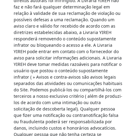
direitos autorais foi infringido. A Livraria YIREH não
faz e não fará qualquer determinação legal em
relação à validade de sua reclamação de violação ou
possíveis defesas a uma reclamação. Quando um
aviso claro e válido for recebido de acordo com as
diretrizes estabelecidas abaixo, a Livraria YIREH
responderá removendo o conteúdo supostamente
infrator ou bloqueando o acesso a ele. A Livraria
YIREH pode entrar em contato com o fornecedor do
aviso para solicitar informações adicionais. A Livraria
YIREH deve tomar medidas razoáveis ​​para notificar o
usuário que postou o conteúdo supostamente
infrator ( » Avisos e contra-avisos são avisos legais
separados das atividades ou comunicações habituais
do Site. Podemos publicá-los ou compartilhá-los com
terceiros a nosso exclusivo critério ( além de produzi-
los de acordo com uma intimação ou outra
solicitação de descoberta legal). Qualquer pessoa
que fizer uma notificação ou contranotificação falsa
ou fraudulenta poderá ser responsabilizada por
danos, incluindo custos e honorários advocatícios.
Qualquer pessoa que não tenha certeza se