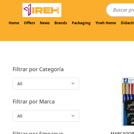
Home
Offers
News
Brands
Packaging
Yireh Home
Didacti
Filtrar por Categoría
All
Filtrar por Marca
All
Filtrar por Empaque
MARCADOR