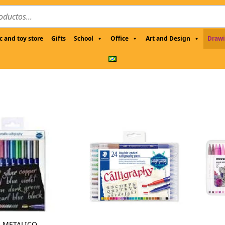
c and toy store
Gifts
School
Office
Art and Design
Drawi
 METALICO