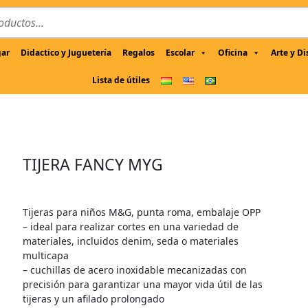
gar
Didactico y Juguetería
Regalos
Escolar
Oficina
Arte y D
Lista de útiles
TIJERA FANCY MYG
Tijeras para niños M&G, punta roma, embalaje OPP
– ideal para realizar cortes en una variedad de
materiales, incluidos denim, seda o materiales
multicapa
– cuchillas de acero inoxidable mecanizadas con
precisión para garantizar una mayor vida útil de las
tijeras y un afilado prolongado