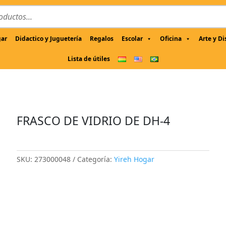
gar
Didactico y Juguetería
Regalos
Escolar
Oficina
Arte y D
Lista de útiles
FRASCO DE VIDRIO DE DH-4
SKU:
273000048
Categoría:
Yireh Hogar