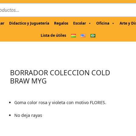
gar
Didactico y Juguetería
Regalos
Escolar
Oficina
Arte y D
Lista de útiles
BORRADOR COLECCION COLD
BRAW MYG
Goma color rosa y violeta con motivo FLORES.
No deja rayas