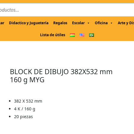
gar
Didactico y Juguetería
Regalos
Escolar
Oficina
Arte y D
Lista de útiles
BLOCK DE DIBUJO 382X532 mm
160 g MYG
382 X 532 mm
4 K / 160 g
20 piezas