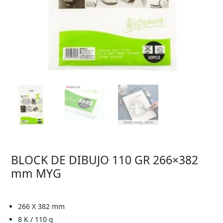
BLOCK DE DIBUJO 110 GR 266×382
mm MYG
266 X 382 mm
8 K / 110 g