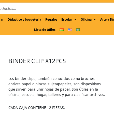
gar
Didactico y Juguetería
Regalos
Escolar
Oficina
Arte y D
Lista de útiles
BINDER CLIP X12PCS
Los binder clips, también conocidos como broches
aprieta papel o pinzas sujetapapeles, son dispositivos
que sirven para unir hojas de papel. Son útiles en la
oficina, escuela, hogar, talleres y para clasificar archivos.
CADA CAJA CONTIENE 12 PIEZAS.