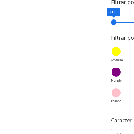
Filtrar p
0Bs.
Filtrar p
Amarrillo
Morado
Rosado
Caracterí