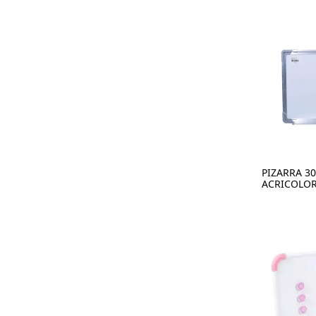
PIZARRA 3
ACRICOLO