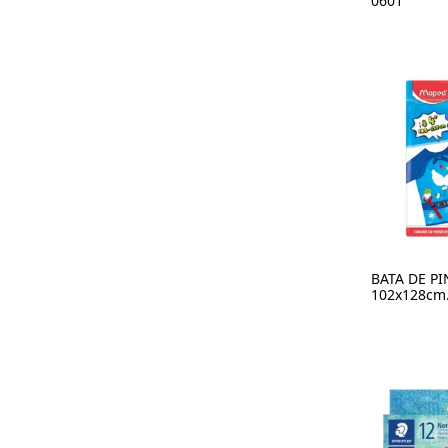
0601
BATA DE P
102x128cm