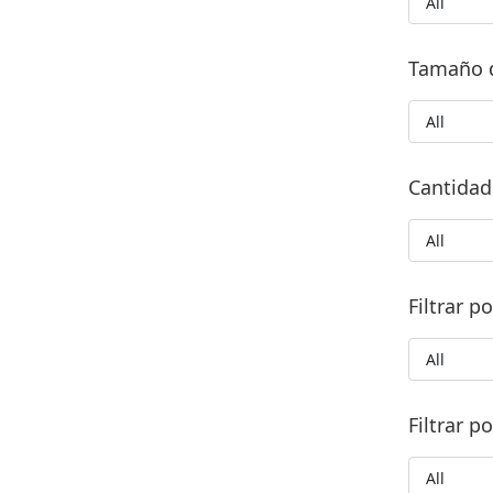
All
Tamaño 
All
Cantidad
All
Filtrar p
All
Filtrar p
All