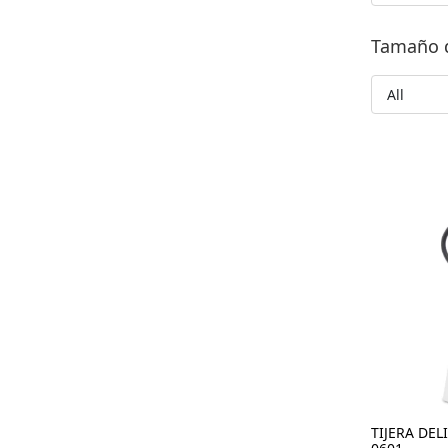
Tamaño d
All
TIJERA DEL