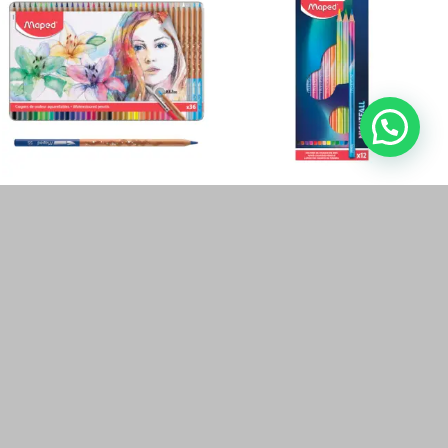
COLORES ACUARELADO X36
COLORES DE MADERA
ESTUCHE EN LATA
NIGHTFALL X12 PIEZAS-MAPED