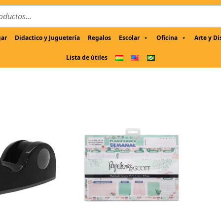
gar
Didactico y Juguetería
Regalos
Escolar
Oficina
Arte y D
Lista de útiles