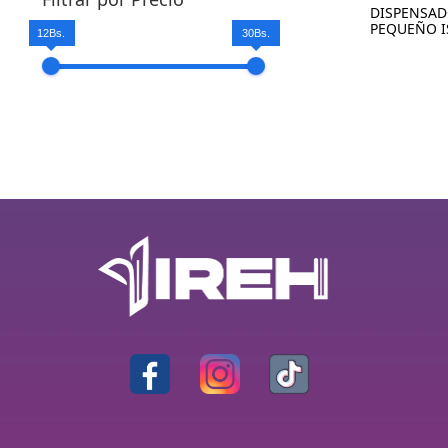
DISPENSAD
PEQUEÑO I
12Bs.
30Bs.